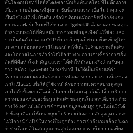
ทันใจ ตอบโจทย์ไลฟ์สไตล์ของนักเดิมพันยุคใหม่ที่ไม่ต้องการ
เสียเวลากับขั้นตอนที่ยุ่งยาก ซับซ้อน และน่าเบื่อ ไม่ว่าคุณจะ
เป็นมือใหม่ที่เพิ่งเริ่มต้น หรือนักเดิมพันมืออาชีพที่กำลังมอง
หาแพลตฟอร์มใหม่ที่ใช้งานง่าย Tgabet88 คือคำตอบของคุณ
ด้วยระบบออโต้ที่ทันสมัย การกรอกข้อมูลเพียงไม่กี่ช่อง และ
การยืนยันตัวตนผ่าน OTP ที่รวดเร็ว คุณก็พร้อมที่จะเข้าสู่โลก
แห่งเกมสล็อตและคาสิโนออนไลน์ที่เต็มไปด้วยความตื่นเต้น
และโอกาสในการทำกำไรได้อย่างง่ายดาย เราเชื่อว่าการเริ่ม
ต้นที่ดีคือหัวใจสำคัญ และเราได้ทำให้มันเป็นจริงสำหรับคุณ
การ ‘สมัคร Tgabet88 ใน 60 วินาที’ ไม่ได้เป็นเพียงแค่คำ
โฆษณา แต่เป็นผลลัพธ์จากการพัฒนาระบบอย่างต่อเนื่องของ
เราในปี 2025 เพื่อให้ผู้ใช้งานได้รับความสะดวกสบายสูงสุด
เราได้ตัดขั้นตอนที่ไม่จำเป็นออกไป และมุ่งเน้นไปที่การรักษา
ความปลอดภัยของข้อมูลส่วนตัวของคุณในเวลาเดียวกัน ด้วย
การใช้เทคโนโลยีการเข้ารหัสข้อมูลระดับสูง คุณจึงมั่นใจได้
ว่าข้อมูลที่คุณให้มาจะถูกเก็บรักษาเป็นความลับสูงสุด และจะ
ไม่มีการนำไปใช้ในทางที่ไม่ถูกต้อง การเข้าถึงเกมสล็อต ‘แตก
ง่าย’ หรือคาสิโนสดคุณภาพสูงไม่เคยง่ายเท่านี้มาก่อน เพียง