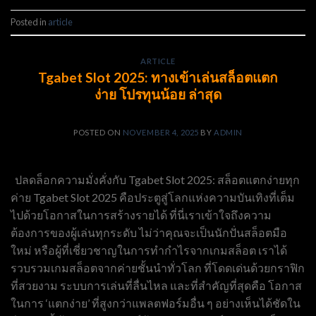
Posted in
article
ARTICLE
Tgabet Slot 2025: ทางเข้าเล่นสล็อตแตก
ง่าย โปรทุนน้อย ล่าสุด
POSTED ON
NOVEMBER 4, 2025
BY
ADMIN
ปลดล็อกความมั่งคั่งกับ Tgabet Slot 2025: สล็อตแตกง่ายทุก
ค่าย Tgabet Slot 2025 คือประตูสู่โลกแห่งความบันเทิงที่เต็ม
ไปด้วยโอกาสในการสร้างรายได้ ที่นี่เราเข้าใจถึงความ
ต้องการของผู้เล่นทุกระดับ ไม่ว่าคุณจะเป็นนักปั่นสล็อตมือ
ใหม่ หรือผู้ที่เชี่ยวชาญในการทำกำไรจากเกมสล็อต เราได้
รวบรวมเกมสล็อตจากค่ายชั้นนำทั่วโลก ที่โดดเด่นด้วยกราฟิก
ที่สวยงาม ระบบการเล่นที่ลื่นไหล และที่สำคัญที่สุดคือ โอกาส
ในการ ‘แตกง่าย’ ที่สูงกว่าแพลตฟอร์มอื่น ๆ อย่างเห็นได้ชัดใน