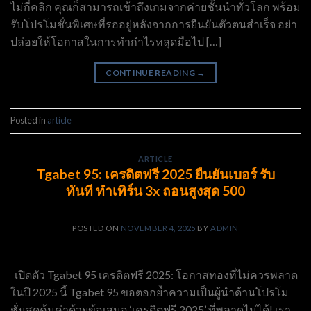
ไม่กี่คลิก คุณก็สามารถเข้าถึงเกมจากค่ายชั้นนำทั่วโลก พร้อม
รับโปรโมชั่นพิเศษที่รออยู่หลังจากการยืนยันตัวตนสำเร็จ อย่า
ปล่อยให้โอกาสในการทำกำไรหลุดมือไป […]
CONTINUE READING
→
Posted in
article
ARTICLE
Tgabet 95: เครดิตฟรี 2025 ยืนยันเบอร์ รับ
ทันที ทำเทิร์น 3x ถอนสูงสุด 500
POSTED ON
NOVEMBER 4, 2025
BY
ADMIN
เปิดตัว Tgabet 95 เครดิตฟรี 2025: โอกาสทองที่ไม่ควรพลาด
ในปี 2025 นี้ Tgabet 95 ขอตอกย้ำความเป็นผู้นำด้านโปรโม
ชั่นสุดคุ้มค่าด้วยข้อเสนอ ‘เครดิตฟรี 2025’ ที่พลาดไม่ได้! เรา