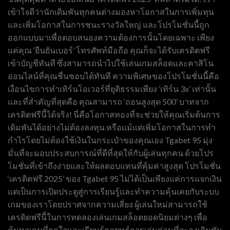
เข้าใจดีว่านักเดิมพันทุกคนต่างมองหาโอกาสในการเพิ่มทุน
และเพิ่มโอกาสในการชนะรางวัลใหญ่ และโปรโมชั่นนี้ถูก
ออกแบบมาเพื่อตอบสนองความต้องการนั้นโดยเฉพาะ เพียง
แค่คุณ ‘ยืนยันเบอร์’ โทรศัพท์มือถือ คุณก็จะได้รับเครดิตฟรี
เข้าบัญชีทันที ซึ่งสามารถนำไปใช้เล่นเกมสล็อตและคาสิโน
ออนไลน์ที่คุณชื่นชอบได้ทันที ความพิเศษของโปรโมชั่นนี้คือ
เงื่อนไขการทำเทิร์นโอเวอร์ที่ยุติธรรมเพียง ‘เทิร์น 3x’ เท่านั้น
และที่สำคัญที่สุดคือ คุณสามารถ ‘ถอนสูงสุด 500’ บาทจาก
เครดิตฟรีนี้ได้จริง! นี่คือโอกาสทองที่จะช่วยให้คุณเริ่มต้นการ
เดิมพันได้อย่างไม่ต้องลงทุน หรือแม้แต่เพิ่มโอกาสในการทำ
กำไรโดยไม่ต้องใช้เงินในกระเป๋าของคุณเอง Tgabet 95 มุ่ง
มั่นที่จะมอบประสบการณ์ที่ดีที่สุดให้กับผู้เล่นทุกคน ด้วยโปร
โมชั่นที่เข้าถึงง่ายและให้ผลตอบแทนที่คุ้มค่าสูงสุด โปรโมชั่น
‘เครดิตฟรี 2025’ ของ Tgabet 95 ไม่ได้เป็นเพียงแค่การแจกเงิน
แต่เป็นการเปิดประตูสู่การเรียนรู้และทำความคุ้นเคยกับระบบ
เกมของเราโดยปราศจากความเสี่ยง ผู้เล่นใหม่สามารถใช้
เครดิตฟรีนี้ในการทดลองเล่นเกมสล็อตยอดนิยมต่างๆ เพื่อ
ค้นหาเกมที่ถูกใจและเรียนรู้กลยุทธ์การเล่นก่อนที่จะลงเดิมพัน