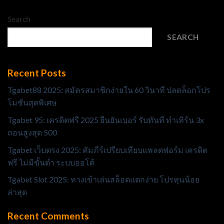
Search
SEARCH
Recent Posts
Tgabet88 2025: สมัครสมาชิกง่ายใน 60 วินาที ปลดล็อกโปร
โมชั่นสุดพิเศษ
Tgabet 95: เครดิตฟรี 2025 ยืนยันเบอร์ รับทันที ทำเทิร์น 3x
ถอนสูงสุด 500
Tgabet เว็บตรง 2025: คัมภีร์เปรียบเทียบแพลตฟอร์ม เครดิต
ฟรี ไม่มีขั้นต่ำ ระบบออโต้
Tgabet Slot 2025: ทางเข้าเล่นสล็อตแตกง่าย โปรทุนน้อย
ล่าสุด
Recent Comments